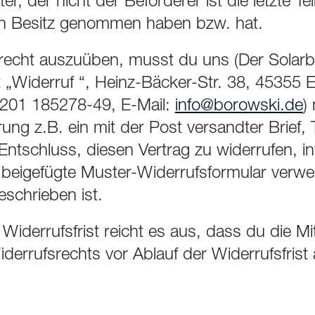
ter, der nicht der Beförderer ist die letzte T
 in Besitz genommen haben bzw. hat.
recht auszuüben, musst du uns (Der Solar
„Widerruf “, Heinz-Bäcker-Str. 38, 45355 E
0201 185278-49, E-Mail:
info@borowski.de
)
rung z.B. ein mit der Post versandter Brief, 
Entschluss, diesen Vertrag zu widerrufen, i
 beigefügte Muster-Widerrufsformular verw
eschrieben ist.
iderrufsfrist reicht es aus, dass du die Mit
errufsrechts vor Ablauf der Widerrufsfrist