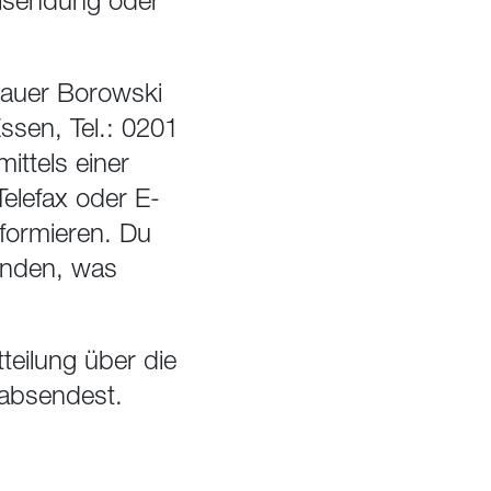
eilsendung oder
bauer Borowski
ssen, Tel.: 0201
 mittels einer
Telefax oder E-
nformieren. Du
enden, was
teilung über die
 absendest.