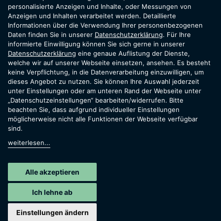
personalisierte Anzeigen und Inhalte, oder Messungen von
in
Anzeigen und Inhalten verarbeitet werden. Detaillierte
Informationen über die Verwendung Ihrer personenbezogenen
Daten finden Sie in unserer
Datenschutzerklärung
. Für Ihre
informierte Einwilligung können Sie sich gerne in unserer
Datenschutzerklärung
mülheim
eine genaue Auflistung der Dienste,
.
welche wir auf unserer Webseite einsetzen, ansehen. Es besteht
keine Verpflichtung, in die Datenverarbeitung einzuwilligen, um
dieses Angebot zu nutzen. Sie können Ihre Auswahl jederzeit
unter Einstellungen oder am unteren Rand der Webseite unter
„Datenschutzeinstellungen“ bearbeiten/widerrufen. Bitte
beachten Sie, dass aufgrund individueller Einstellungen
möglicherweise nicht alle Funktionen der Webseite verfügbar
Privatanlage in Mülheim an der Ruhr.
sind.
weiterlesen...
Deine Solaranlage für mehr Unabhängigkeit und
Nachhaltigkeit.
Alle akzeptieren
Ich lehne ab
Einstellungen ändern
jetzt solaranlage anfragen